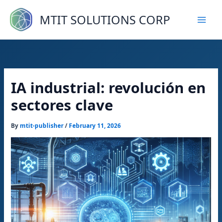
Skip
to
MTIT SOLUTIONS CORP
content
IA industrial: revolución en
sectores clave
By
mtit-publisher
/
February 11, 2026