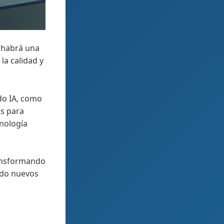
 habrá una
la calidad y
ndo IA, como
as para
cnología
ransformando
ndo nuevos