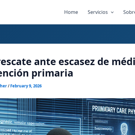
Home
Servicios
Sobr
 rescate ante escasez de méd
ención primaria
sher
/
February 9, 2026