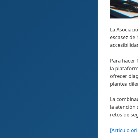
La Asociaci
escasez de 
accesibilida
Para hacer f
la platafor
ofrecer dia
plantea dile
La combinac
la atención
retos de seg
[Articulo ori