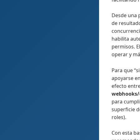
Desde una p
de resultado
concurrenci
habilita au
permisos. E
operar y m
Para que “s
apoyarse e
efecto entr
webhooks/
para cumpli
superficie d
roles).
Con esta bas