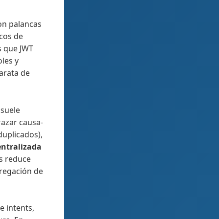
n palancas
icos de
s que JWT
les y
arata de
 suele
razar causa-
duplicados),
entralizada
es reduce
egregación de
e intents,