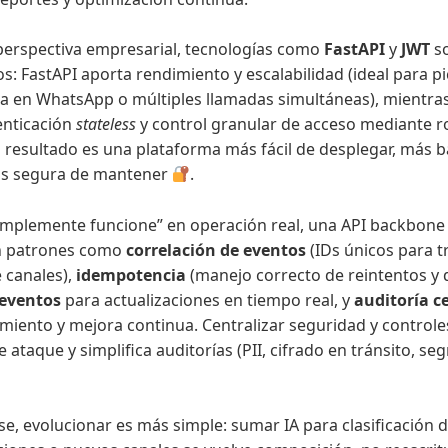
erspectiva empresarial, tecnologías como
FastAPI
y
JWT
so
s: FastAPI aporta rendimiento y escalabilidad (ideal para p
a en WhatsApp o múltiples llamadas simultáneas), mientra
tenticación
stateless
y control granular de acceso mediante ro
l resultado es una plataforma más fácil de desplegar, más b
ás segura de mantener
.
implemente funcione” en operación real, una API backbone
n patrones como
correlación de eventos
(IDs únicos para t
e canales),
idempotencia
(manejo correcto de reintentos y 
eventos
para actualizaciones en tiempo real, y
auditoría c
miento y mejora continua. Centralizar seguridad y control
e ataque y simplifica auditorías (PII, cifrado en tránsito, s
e, evolucionar es más simple: sumar IA para clasificación d