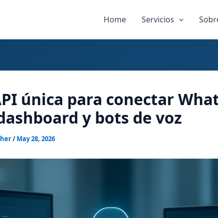
Home
Servicios
Sobr
PI única para conectar Wha
dashboard y bots de voz
sher
/
May 28, 2026