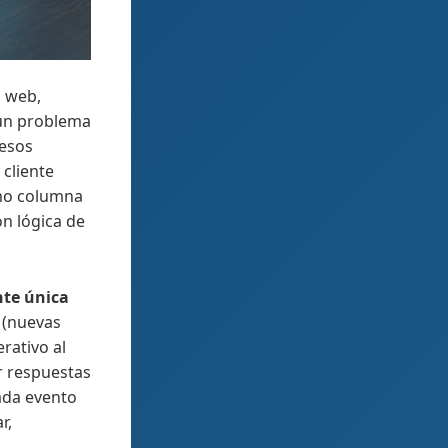
s web,
 un problema
cesos
cliente
mo columna
on lógica de
nte única
(nuevas
rativo al
r respuestas
ada evento
r,