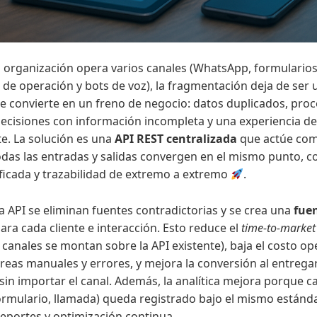
organización opera varios canales (WhatsApp, formulario
de operación y bots de voz), la fragmentación deja de ser
 se convierte en un freno de negocio: datos duplicados, pro
ecisiones con información incompleta y una experiencia de 
te. La solución es una
API REST centralizada
que actúe co
todas las entradas y salidas convergen en el mismo punto, c
ficada y trazabilidad de extremo a extremo
.
a API se eliminan fuentes contradictorias y se crea una
fue
ara cada cliente e interacción. Esto reduce el
time-to-market
anales se montan sobre la API existente), baja el costo ope
areas manuales y errores, y mejora la conversión al entrega
sin importar el canal. Además, la analítica mejora porque c
ormulario, llamada) queda registrado bajo el mismo estánda
reportes y optimización continua.