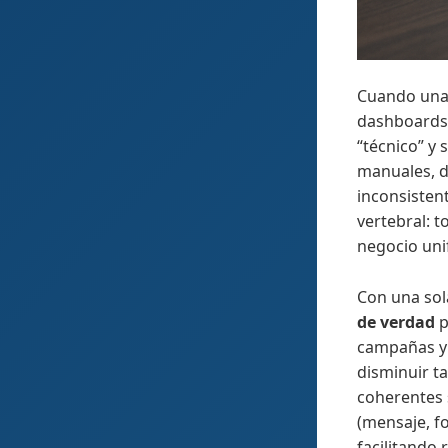
Cuando una 
dashboards 
“técnico” y
manuales, d
inconsisten
vertebral: 
negocio uni
Con una sol
de verdad
p
campañas y c
disminuir t
coherentes 
(mensaje, f
facilitando 