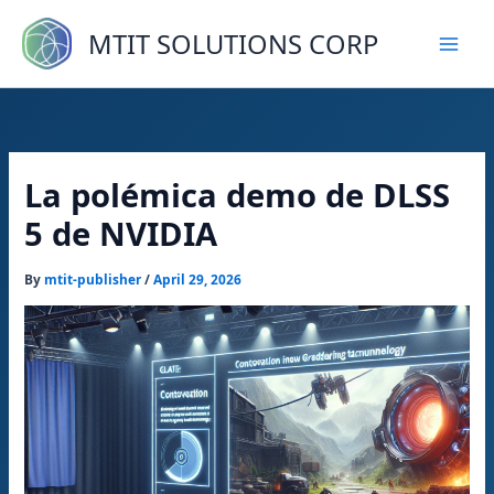
Skip
to
MTIT SOLUTIONS CORP
content
La polémica demo de DLSS
5 de NVIDIA
By
mtit-publisher
/
April 29, 2026