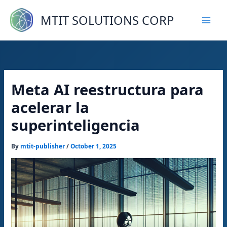
Skip
to
MTIT SOLUTIONS CORP
content
Meta AI reestructura para
acelerar la
superinteligencia
By
mtit-publisher
/
October 1, 2025