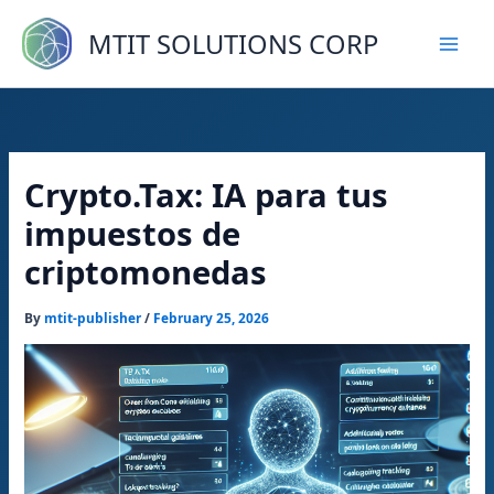
Skip
to
MTIT SOLUTIONS CORP
content
Crypto.Tax: IA para tus
impuestos de
criptomonedas
By
mtit-publisher
/
February 25, 2026